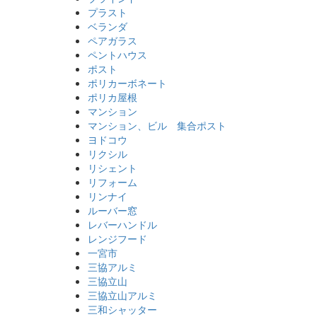
プラスト
ベランダ
ペアガラス
ペントハウス
ポスト
ポリカーボネート
ポリカ屋根
マンション
マンション、ビル 集合ポスト
ヨドコウ
リクシル
リシェント
リフォーム
リンナイ
ルーバー窓
レバーハンドル
レンジフード
一宮市
三協アルミ
三協立山
三協立山アルミ
三和シャッター