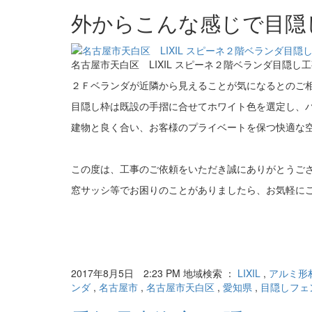
外からこんな感じで目隠
名古屋市天白区 LIXIL スピーネ２階ベランダ目隠し
２Ｆベランダが近隣から見えることが気になるとのご
目隠し枠は既設の手摺に合せてホワイト色を選定し、
建物と良く合い、お客様のプライベートを保つ快適な
この度は、工事のご依頼をいただき誠にありがとうご
窓サッシ等でお困りのことがありましたら、お気軽に
2017年8月5日 2:23 PM 地域検索 ：
LIXIL
,
アルミ形
ンダ
,
名古屋市
,
名古屋市天白区
,
愛知県
,
目隠しフェ