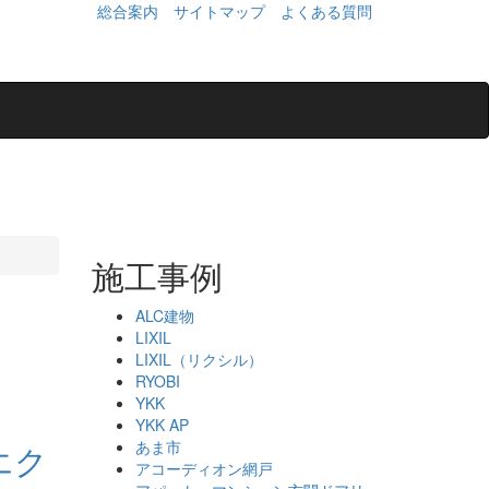
総合案内
サイトマップ
よくある質問
施工事例
ALC建物
LIXIL
LIXIL（リクシル）
RYOBI
YKK
YKK AP
あま市
エク
アコーディオン網戸