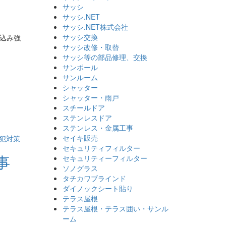
サッシ
サッシ.NET
サッシ.NET株式会社
サッシ交換
め込み強
サッシ改修・取替
サッシ等の部品修理、交換
サンポール
サンルーム
シャッター
シャッター・雨戸
スチールドア
ステンレスドア
ステンレス・金属工事
セイキ販売
犯対策
セキュリティフィルター
工事
セキュリティーフィルター
ソノグラス
タチカワブラインド
ダイノックシート貼り
テラス屋根
テラス屋根・テラス囲い・サンル
ーム