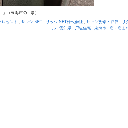
。」（東海市の工事）
クレセント
,
サッシ.NET
,
サッシ.NET株式会社
,
サッシ改修・取替
,
リ
ル
,
愛知県
,
戸建住宅
,
東海市
,
窓・窓ま