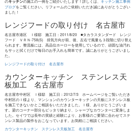
の
キッチン
の施工の一例をご紹介いたします！詳しくは、
キッチン施工事例
ブログ
をご覧ください。リフォームのご依頼いただき誠にありがとうござい
ました！
レンジフードの取り付け 名古屋市
名古屋市港区 Ｉ様邸 施工日：2011/8/20 ■タカラスタンダード レンジ
フード ＶＲＮ-758(S) 排気方向が前、後、左右で風量も３段階に切り替え
られます。整流板には、高品位ホーローを使用しているので、頑固な油汚れ
もサッと拭くだけで毎日のお手入れも簡単です。誠にありがとうございまし
た。
レンジフードの取り付け 名古屋市
カウンターキッチン ステンレス天
板加工 名古屋市
名古屋市中村区 Ｉ様邸 施工日：2012/7/3 ホームページをご覧いただき
中村区のＩ様より、マンションのカウンターキッチンの天板にステンレス板
を施工できないかとご相談をいただきました。Ｉ様、ありがとうございま
す。梁のコーナー部分もピッタリ納まり、シャープなカウンターに変身しま
した。セイワでは長年の実績と経験により、お客様のご要望に合わせてステ
ンレス製品の製作をおこなっています。お気軽にご相談ください。
カウンターキッチン ステンレス天板加工 名古屋市