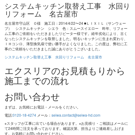
システムキッチン取替え工事 水回り
リフォーム 名古屋市
名古屋市守山区 Ｏ様 施工日：2014/4/22〜24 ■ＬＩＸＩＬ（サンウェー
ブ） システムキッチン シエラ 色：スムースイエロー 昨年、リフォー
ム工事のご依頼をいただきましたリピーター様です。経年劣化により、古く
なったシステムキッチンを取替しました。明るいキッチンに生まれ変わり、
ＩＨコンロ、薄型換気扇で使い勝手がよくなりました。この度は、弊社に工
事のご依頼をいただきました誠にありがとうございました。
システムキッチン取替え工事 水回りリフォーム 名古屋市
エクスリアのお見積もりから
施工までの流れ
お問い合わせ
まずは、お気軽にお電話・メールをください。
電話:
0120-18-4274
メール：
seiwa.contact@seiwa-hd.com
※スタッフが工事に出ている場合があります。※お見積り・ご相談はメールに
て24時間ご注文を承っております。確認次第、担当よりご連絡差し上げま
す。お気軽にお問い合わせください。