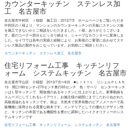
カウンターキッチン ステンレス加
工 名古屋市
名古屋市中村区 Ｉ様邸 施工日：2012/7/3 ホームページをご覧いただき
中村区のＩ様より、マンションのカウンターキッチンの天板にステンレス板
を施工できないかとご相談をいただきました。Ｉ様、ありがとうございま
す。梁のコーナー部分もピッタリ納まり、シャープなカウンターに変身しま
した。セイワでは長年の実績と経験により、お客様のご要望に合わせてステ
ンレス製品の製作をおこなっています。お気軽にご相談ください。
カウンターキッチン ステンレス加工 名古屋市
住宅リフォーム工事 キッチンリフ
ォーム システムキッチン 名古屋市
名古屋市守山区 Ｏ様邸 2013/7月〜8月 ■ＬＩＸＩＬ リシェルＰＬＡＮ
13 間口180センチ×270センチ奥行65センチ 色：サペリ センターキッチ
ンはＬ型キッチンで、開放感のあるキッチンに仕上がりました。家事動線を
スムーズにしてくれるレイアウト。お施主様の細部にまでこだわりぬかれた
高級感溢れるキッチンです。扉は、天然木で世界有数のピアノメーカーで高
級機種に採用される貴重な銘木です。インテリアとしての優れたデザイン性
と、キッチンの本質である機能性を豊かに調和したハイクオリティーのシス
テムキッチンです
住宅リフォーム工事 キッチンリフォーム システムキッチン 名古屋市