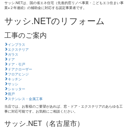
サッシ.NETは、国の省エネ住宅（先進的窓リノベ事業・こどもエコ住まい事
業※２年連続）の補助金に対応する認定事業者です。
サッシ.NETのリフォーム
工事のご案内
インプラス
エクステリア
ガラス
ドア
ドア・引戸
ドアクローザー
フロアヒンジ
キッチン
サッシ
シャッター
雨戸
ステンレス・金属工事
当店では、お客様のご要望があれば、窓・ドア・エクステリアのあらゆる工
事に対応可能です。お気軽にご相談ください。
サッシ.NET（名古屋市）