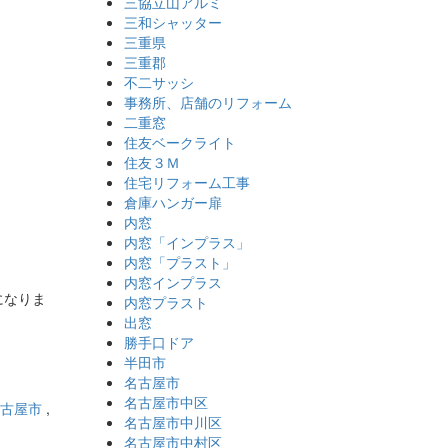
三協立山アルミ
三和シャッター
三重県
三重郡
不二サッシ
事務所、店舗のリフォーム
二重窓
住友ベークライト
住友３Ｍ
住宅リフォーム工事
倉庫ハンガー扉
内窓
内窓「インプラス」
内窓「プラスト」
内窓インプラス
になりま
内窓プラスト
出窓
勝手口ドア
半田市
名古屋市
名古屋市中区
古屋市
,
名古屋市中川区
名古屋市中村区