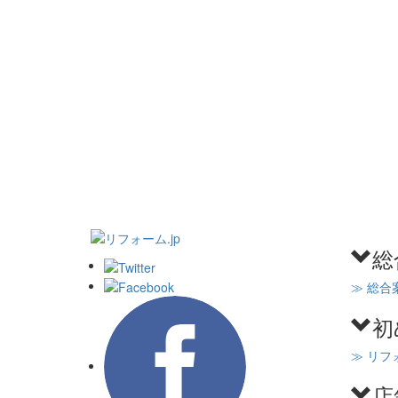
総
≫ 総合
初
≫ リフ
店