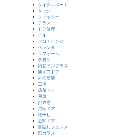
サイクルポート
サッシ
シャッター
テラス
ドア修理
ビル
フロアヒンジ
ベランダ
リフォーム
事務所
内窓インプラス
勝手口ドア
外壁塗装
工場
店舗ドア
戸車
排煙窓
浴室ドア
物干し
玄関ドア
目隠しフェンス
窓ガラス