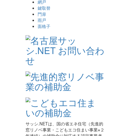
網戸
鍵取替
門扉
雨戸
面格子
サッシ.NETは、国の省エネ住宅（先進的
窓リノベ事業・こどもエコ住まい事業※２
年連続）の補助金に対応する認定事業者