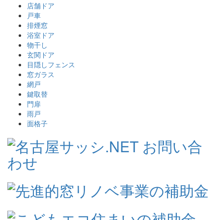
店舗ドア
戸車
排煙窓
浴室ドア
物干し
玄関ドア
目隠しフェンス
窓ガラス
網戸
鍵取替
門扉
雨戸
面格子